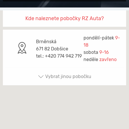
Kde naleznete pobočky RZ Auta?
pondělí-pátek
9-
Brněnská
18
671 82 Dobšice
sobota
9-16
tel.: +420 774 942 719
neděle
zavřeno
Vybrat jinou pobočku