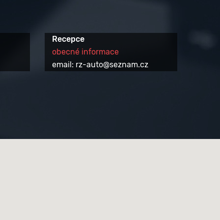
Recepce
obecné informace
email: rz-auto@seznam.cz