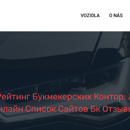
VOZIDLA
O NÁS
Рейтинг Букмекерских Контор:
нлайн Список Сайтов Бк Отзыв