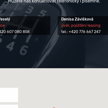
Můžete nás kontaktovat telefonicky i písemně.
Veselý
Denisa Závišková
jce
úvěr, pojištění leasing
 +420 607 080 858
tel.: +420 776 667 247