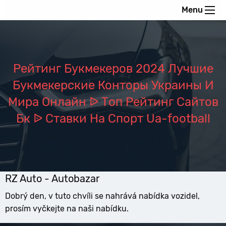
Menu
Рейтинг Букмекеров 2024 Лучшие
Букмекерские Конторы Украины И
Мира Онлайн ᐉ Топ Рейтинг Сайтов
Бк ᐉ Ставки На Спорт Ua-football
RZ Auto - Autobazar
Dobrý den, v tuto chvíli se nahrává nabídka vozidel,
prosím vyčkejte na naši nabídku.