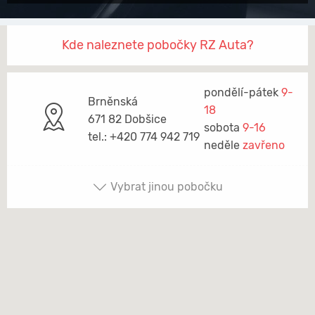
Kde naleznete pobočky RZ Auta?
pondělí-pátek
9-
Brněnská
18
671 82 Dobšice
sobota
9-16
tel.: +420 774 942 719
neděle
zavřeno
Vybrat jinou pobočku