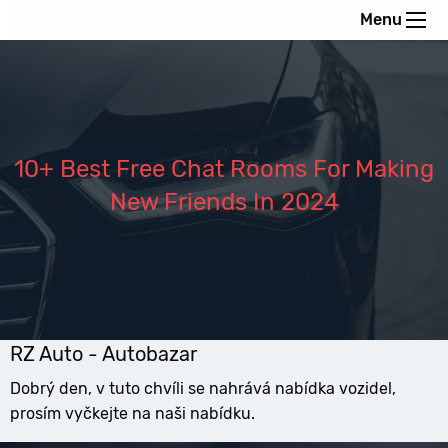
Menu
10+ Best Free Chat Rooms For Making
New Friends In 2024
RZ Auto - Autobazar
Dobrý den, v tuto chvíli se nahrává nabídka vozidel,
prosím vyčkejte na naši nabídku.