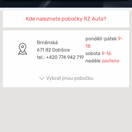
Kde naleznete pobočky RZ Auta?
pondělí-pátek
9-
Brněnská
18
671 82 Dobšice
sobota
9-16
tel.: +420 774 942 719
neděle
zavřeno
Vybrat jinou pobočku