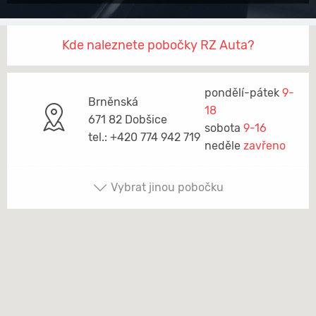
Kde naleznete pobočky RZ Auta?
pondělí-pátek
9-
Brněnská
18
671 82 Dobšice
sobota
9-16
tel.: +420 774 942 719
neděle
zavřeno
Vybrat jinou pobočku