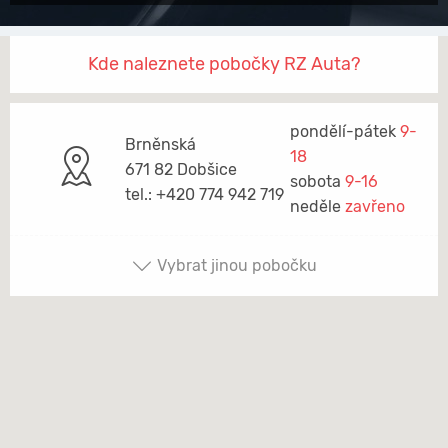
Kde naleznete pobočky RZ Auta?
pondělí-pátek
9-
Brněnská
18
671 82 Dobšice
sobota
9-16
tel.: +420 774 942 719
neděle
zavřeno
Vybrat jinou pobočku