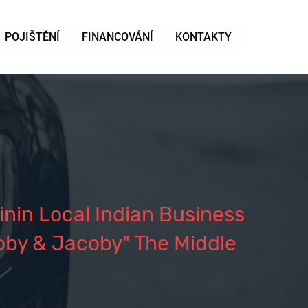
POJIŠTĚNÍ
FINANCOVÁNÍ
KONTAKTY
nin Local Indian Business
oby & Jacoby" The Middle