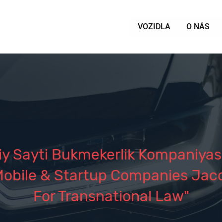
VOZIDLA
O NÁS
y Sayti Bukmekerlik Kompaniyasi
 Mobile & Startup Companies Jac
For Transnational Law"