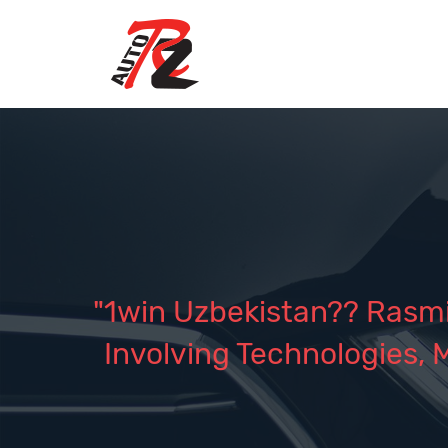
"1win Uzbekistan?? Rasmi
Involving Technologies,