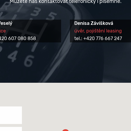
Můžete nás kontaktovat telefonicky i písemně.
Veselý
Denisa Závišková
jce
úvěr, pojištění leasing
 +420 607 080 858
tel.: +420 776 667 247