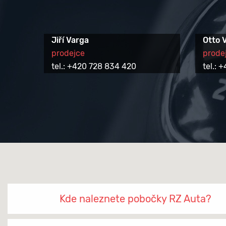
Jiří Varga
Otto 
prodejce
prode
tel.: +420 728 834 420
tel.:
Kde naleznete pobočky RZ Auta?