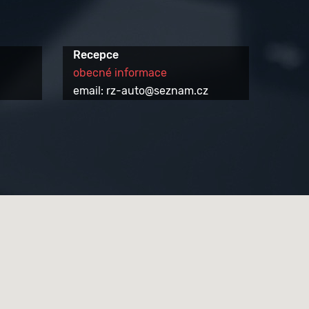
Recepce
obecné informace
email: rz-auto@seznam.cz