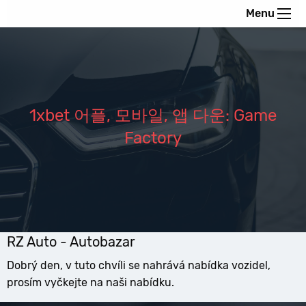
Menu
1xbet 어플, 모바일, 앱 다운: Game
Factory
RZ Auto - Autobazar
Dobrý den, v tuto chvíli se nahrává nabídka vozidel,
prosím vyčkejte na naši nabídku.