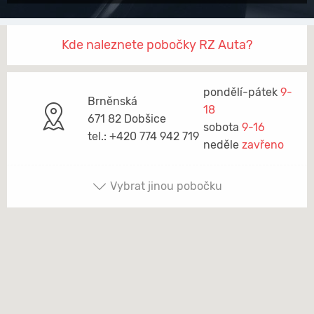
Kde naleznete pobočky RZ Auta?
pondělí-pátek
9-
Brněnská
18
671 82 Dobšice
sobota
9-16
tel.: +420 774 942 719
neděle
zavřeno
Vybrat jinou pobočku