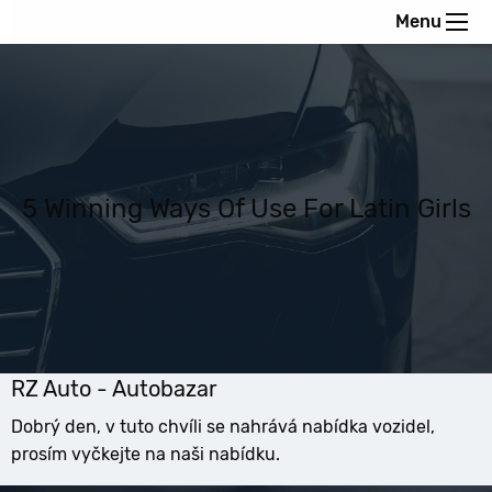
Menu
5 Winning Ways Of Use For Latin Girls
RZ Auto - Autobazar
Dobrý den, v tuto chvíli se nahrává nabídka vozidel,
prosím vyčkejte na naši nabídku.