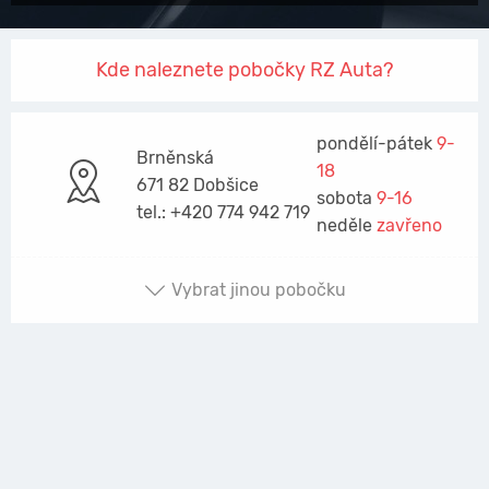
Kde naleznete pobočky RZ Auta?
pondělí-pátek
9-
Brněnská
18
671 82 Dobšice
sobota
9-16
tel.: +420 774 942 719
neděle
zavřeno
Vybrat jinou pobočku