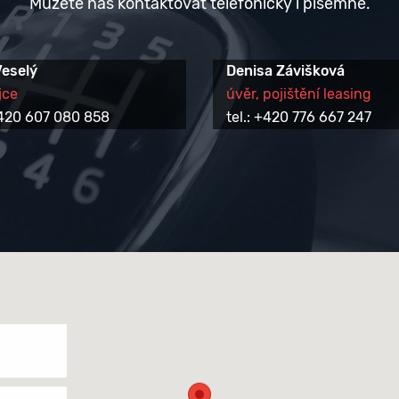
Můžete nás kontaktovat telefonicky i písemně.
Veselý
Denisa Závišková
jce
úvěr, pojištění leasing
 +420 607 080 858
tel.: +420 776 667 247