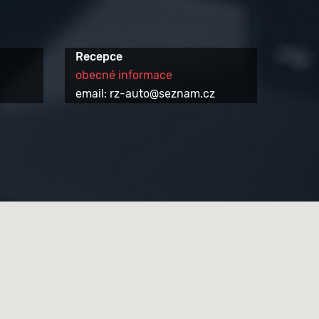
Recepce
obecné informace
email: rz-auto@seznam.cz