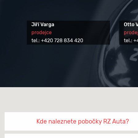
Jiří Varga
Otto 
prodejce
prode
tel.: +420 728 834 420
tel.:
Kde naleznete pobočky RZ Auta?