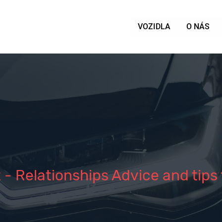
VOZIDLA
O NÁS
 - Relationships Advice and tips