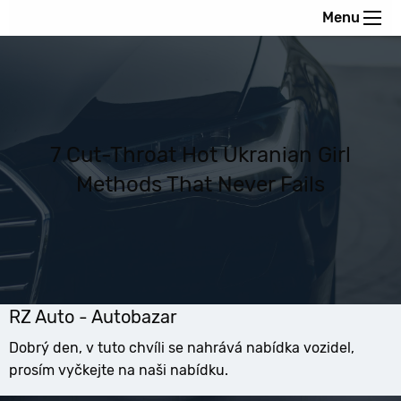
Menu
7 Cut-Throat Hot Ukranian Girl
Methods That Never Fails
RZ Auto - Autobazar
Dobrý den, v tuto chvíli se nahrává nabídka vozidel,
prosím vyčkejte na naši nabídku.