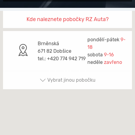
Kde naleznete pobočky RZ Auta?
pondělí-pátek
9-
Brněnská
18
671 82 Dobšice
sobota
9-16
tel.: +420 774 942 719
neděle
zavřeno
Vybrat jinou pobočku