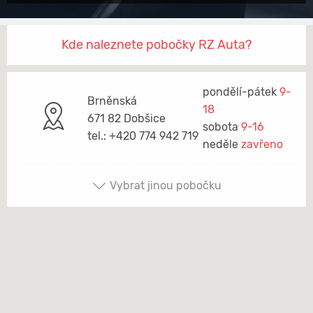
Kde naleznete pobočky RZ Auta?
pondělí-pátek
9-
Brněnská
18
671 82 Dobšice
sobota
9-16
tel.: +420 774 942 719
neděle
zavřeno
Vybrat jinou pobočku