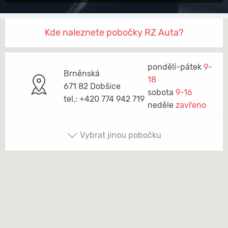
Kde naleznete pobočky RZ Auta?
pondělí-pátek
9-
Brněnská
18
671 82 Dobšice
sobota
9-16
tel.: +420 774 942 719
neděle
zavřeno
Vybrat jinou pobočku