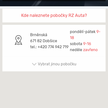
Kde naleznete pobočky RZ Auta?
pondělí-pátek
9-
Brněnská
18
671 82 Dobšice
sobota
9-16
tel.: +420 774 942 719
neděle
zavřeno
Vybrat jinou pobočku