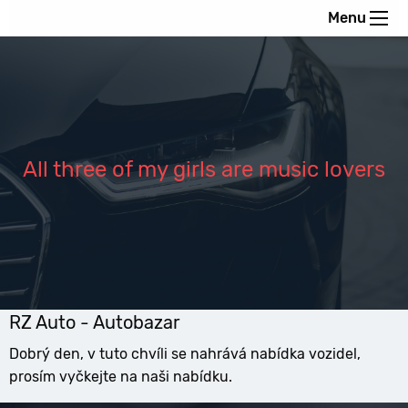
Menu
All three of my girls are music lovers
RZ Auto - Autobazar
Dobrý den, v tuto chvíli se nahrává nabídka vozidel,
prosím vyčkejte na naši nabídku.