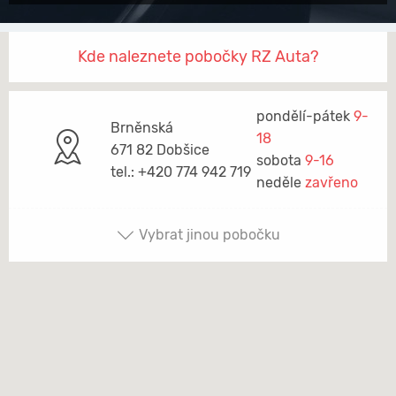
Kde naleznete pobočky RZ Auta?
pondělí-pátek
9-
Brněnská
18
671 82 Dobšice
sobota
9-16
tel.: +420 774 942 719
neděle
zavřeno
Vybrat jinou pobočku