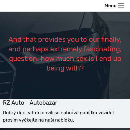
Menu
And that provides you to our finally,
and perhaps extremely fascinating,
question: how much sex is i end up
being with?
RZ Auto - Autobazar
Dobrý den, v tuto chvíli se nahrává nabídka vozidel,
prosím vyčkejte na naši nabídku.