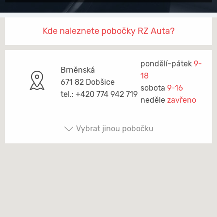
Kde naleznete pobočky RZ Auta?
pondělí-pátek
9-
Brněnská
18
671 82 Dobšice
sobota
9-16
tel.: +420 774 942 719
neděle
zavřeno
Vybrat jinou pobočku