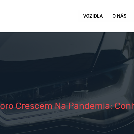
VOZIDLA
O NÁS
oro Crescem Na Pandemia; Conh