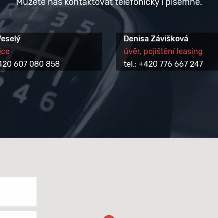
Můžete nás kontaktovat telefonicky i písemně.
Veselý
Denisa Závišková
jce
úvěr, pojištění leasing
 +420 607 080 858
tel.: +420 776 667 247