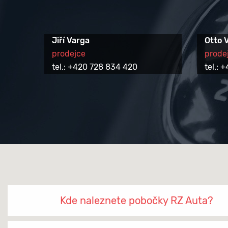
Jiří Varga
Otto 
prodejce
prode
tel.: +420 728 834 420
tel.:
Kde naleznete pobočky RZ Auta?