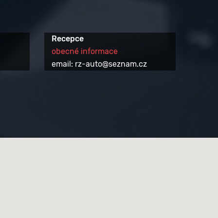
Recepce
obecné informace
email: rz-auto@seznam.cz