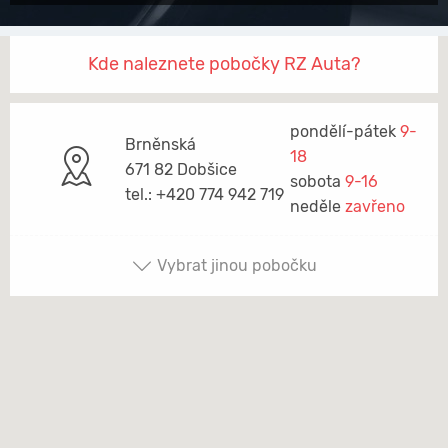
Kde naleznete pobočky RZ Auta?
pondělí-pátek
9-
Brněnská
18
671 82 Dobšice
sobota
9-16
tel.: +420 774 942 719
neděle
zavřeno
Vybrat jinou pobočku