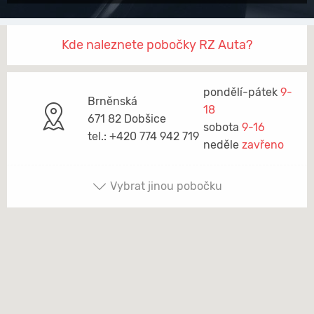
Kde naleznete pobočky RZ Auta?
pondělí-pátek
9-
Brněnská
18
671 82 Dobšice
sobota
9-16
tel.: +420 774 942 719
neděle
zavřeno
Vybrat jinou pobočku