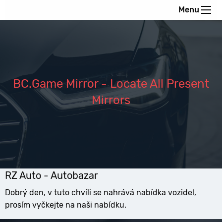
Menu
BC.Game Mirror - Locate All Present
Mirrors
RZ Auto - Autobazar
Dobrý den, v tuto chvíli se nahrává nabídka vozidel,
prosím vyčkejte na naši nabídku.