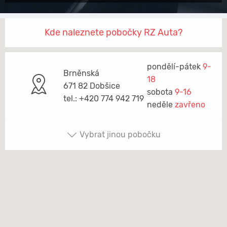
Kde naleznete pobočky RZ Auta?
pondělí-pátek
9-
Brněnská
18
671 82 Dobšice
sobota
9-16
tel.: +420 774 942 719
neděle
zavřeno
Vybrat jinou pobočku