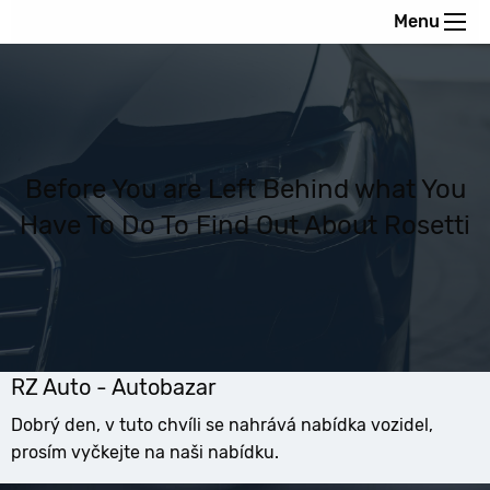
Menu
Before You are Left Behind what You
Have To Do To Find Out About Rosetti
RZ Auto - Autobazar
Dobrý den, v tuto chvíli se nahrává nabídka vozidel,
prosím vyčkejte na naši nabídku.