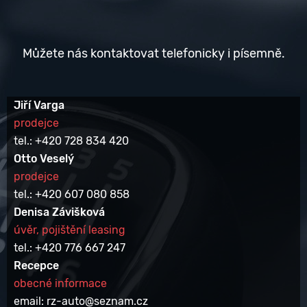
Můžete nás kontaktovat telefonicky i písemně.
Jiří Varga
prodejce
tel.: +420 728 834 420
Otto Veselý
prodejce
tel.: +420 607 080 858
Denisa Závišková
úvěr, pojištění leasing
tel.: +420 776 667 247
Recepce
obecné informace
email: rz-auto@seznam.cz