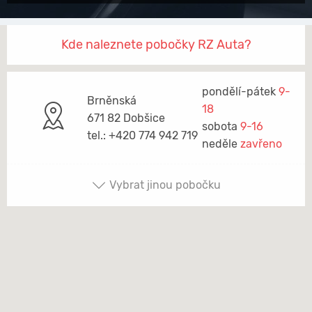
Kde naleznete pobočky RZ Auta?
pondělí-pátek
9-
Brněnská
18
671 82 Dobšice
sobota
9-16
tel.: +420 774 942 719
neděle
zavřeno
Vybrat jinou pobočku