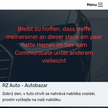
Menu
Bleibt zu hoffen, dass treffe
meinereiner an dieser stelle ein paar
nette Herren im Sex cam
Communicate unter anderem
vielleicht
RZ Auto - Autobazar
Dobrý den, v tuto chvíli se nahrává nabídka vozidel,
prosím vyčkejte na naši nabídku.