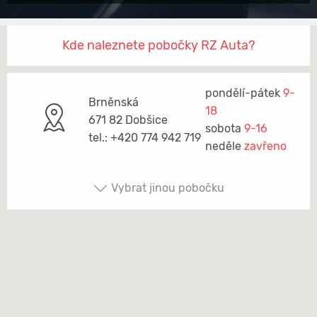
Kde naleznete pobočky RZ Auta?
pondělí-pátek
9-
Brněnská
18
671 82 Dobšice
sobota
9-16
tel.: +420 774 942 719
neděle
zavřeno
Vybrat jinou pobočku