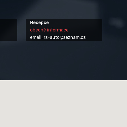
Recepce
obecné informace
email: rz-auto@seznam.cz