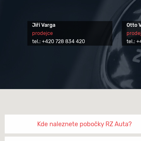
Jiří Varga
Otto 
prodejce
prode
tel.: +420 728 834 420
tel.:
Kde naleznete pobočky RZ Auta?