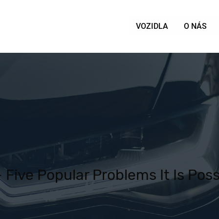
VOZIDLA
O NÁS
 - Five Popular Problems It Is Pos