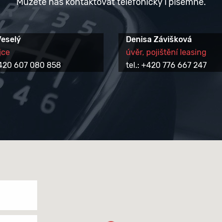
Můžete nás kontaktovat telefonicky i písemně.
Veselý
Denisa Závišková
jce
úvěr, pojištění leasing
 +420 607 080 858
tel.: +420 776 667 247