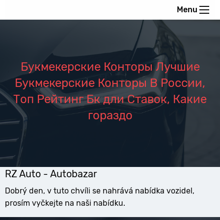
Menu
Букмекерские Конторы Лучшие
Букмекерские Конторы В России,
Топ Рейтинг Бк дли Ставок, Какие
гораздо
RZ Auto - Autobazar
Dobrý den, v tuto chvíli se nahrává nabídka vozidel,
prosím vyčkejte na naši nabídku.