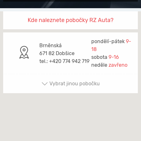
Kde naleznete pobočky RZ Auta?
pondělí-pátek
9-
Brněnská
18
671 82 Dobšice
sobota
9-16
tel.: +420 774 942 719
neděle
zavřeno
Vybrat jinou pobočku