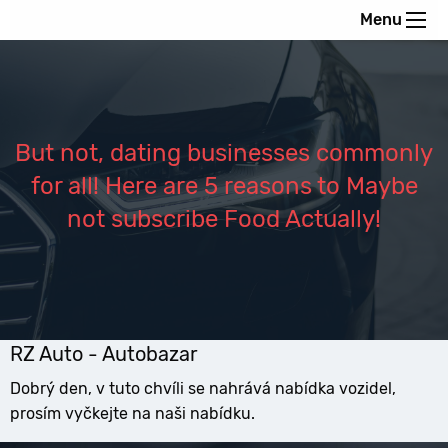
Menu
But not, dating businesses commonly
for all! Here are 5 reasons to Maybe
not subscribe Food Actually!
RZ Auto - Autobazar
Dobrý den, v tuto chvíli se nahrává nabídka vozidel,
prosím vyčkejte na naši nabídku.