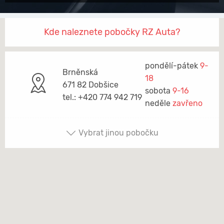
Kde naleznete pobočky RZ Auta?
pondělí-pátek
9-
Brněnská
18
671 82 Dobšice
sobota
9-16
tel.: +420 774 942 719
neděle
zavřeno
Vybrat jinou pobočku