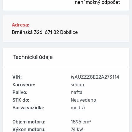
není možný odpočet
Adresa:
Brněnská 326, 671 82 Dobšice
Technické údaje
VIN:
WAUZZZ8E22A273114
Karoserie:
sedan
Palivo:
nafta
STK do:
Neuvedeno
Barva vozidla:
modrá
Objem motoru:
1896 cm³
Výkon motoru:
74 kW