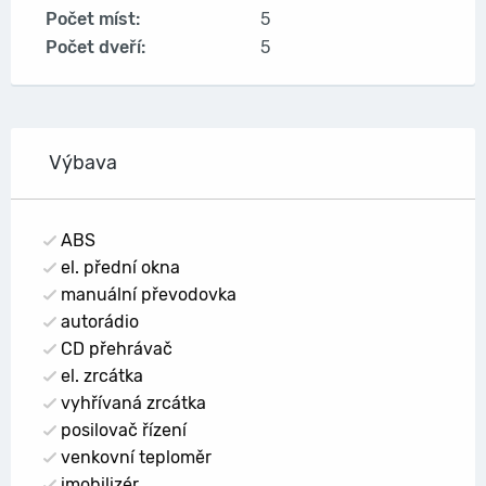
Počet míst:
5
Počet dveří:
5
Výbava
ABS
el. přední okna
manuální převodovka
autorádio
CD přehrávač
el. zrcátka
vyhřívaná zrcátka
posilovač řízení
venkovní teploměr
imobilizér