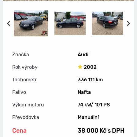
Předchozí snímek
Další
Značka
Audi
Rok výroby
2002
Tachometr
336 111 km
Palivo
Nafta
Výkon motoru
74 kW/ 101 PS
Převodovka
Manuální
Cena
38 000 Kč s DPH