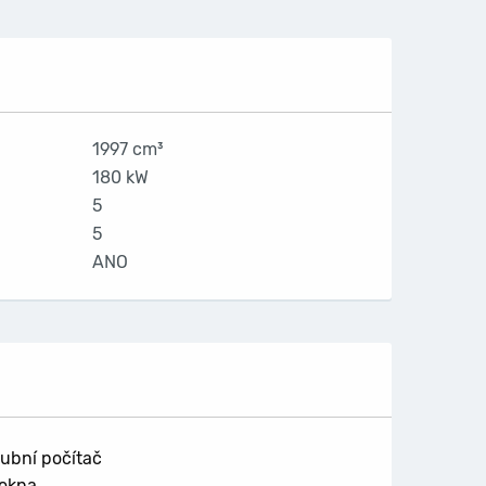
1997 cm³
180 kW
5
5
ANO
ubní počítač
 okna