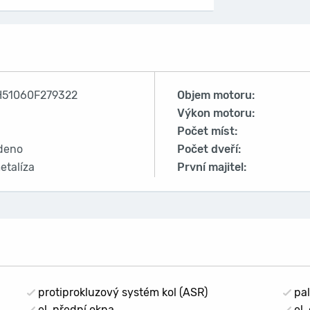
51060F279322
Objem motoru:
Výkon motoru:
Počet míst:
deno
Počet dveří:
etalíza
První majitel:
protiprokluzový systém kol (ASR)
pal
el. přední okna
el.