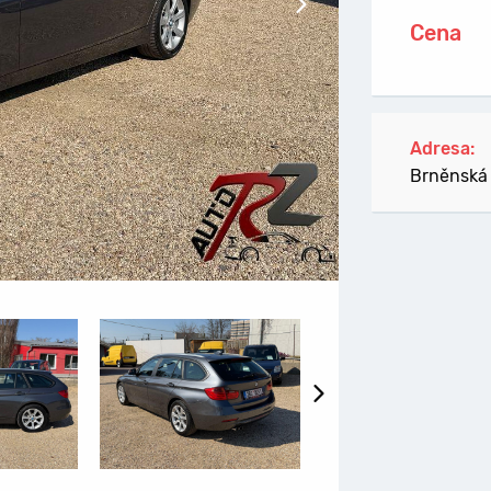
Další snímek
Cena
Adresa:
Brněnská 
Další snímek