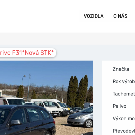
VOZIDLA
O NÁS
rive F31*Nová STK*
Značka
Rok výro
Tachomet
Palivo
Výkon mo
Převodov