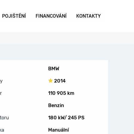
POJIŠTĚNÍ
FINANCOVÁNÍ
KONTAKTY
BMW
by
2014
r
110 905 km
Benzin
toru
180 kW/ 245 PS
ka
Manuální