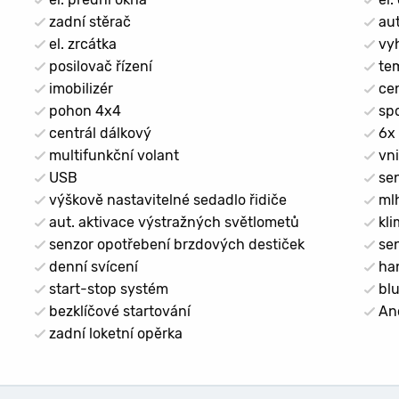
zadní stěrač
aut
el. zrcátka
vyh
posilovač řízení
te
imobilizér
cen
pohon 4x4
spo
centrál dálkový
6x 
multifunkční volant
vni
USB
sen
výškově nastavitelné sedadlo řidiče
ml
aut. aktivace výstražných světlometů
kli
senzor opotřebení brzdových destiček
sen
denní svícení
han
start-stop systém
blu
bezklíčové startování
And
zadní loketní opěrka