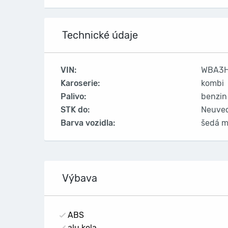
Technické údaje
VIN:
WBA3H
Karoserie:
kombi
Palivo:
benzin
STK do:
Neuve
Barva vozidla:
šedá m
Výbava
ABS
alu kola