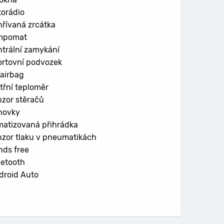
orádio
řívaná zrcátka
mpomat
trální zamykání
rtovní podvozek
airbag
třní teploměr
zor stěračů
hovky
matizovaná přihrádka
zor tlaku v pneumatikách
ds free
etooth
roid Auto