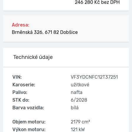
246 280 Kč bez DPH
Adresa:
Brněnská 326, 671 82 Dobšice
Technické údaje
VIN:
VF3YDCNFC12T37251
Karoserie:
užitkové
Palivo:
nafta
STK do:
6/2028
Barva vozidla:
bílá
Objem motoru:
2179 cm³
Výkon motoru:
121 kW