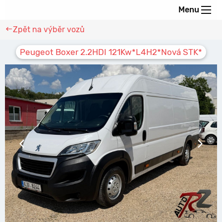
Menu
Zpět na výběr vozů
Peugeot Boxer 2.2HDI 121Kw*L4H2*Nová STK*
Předchozí snímek
Další sn