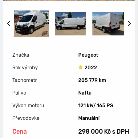
Předchozí snímek
Další
Značka
Peugeot
Rok výroby
2022
Tachometr
205 779 km
Palivo
Nafta
Výkon motoru
121 kW/ 165 PS
Převodovka
Manuální
Cena
298 000 Kč s DPH