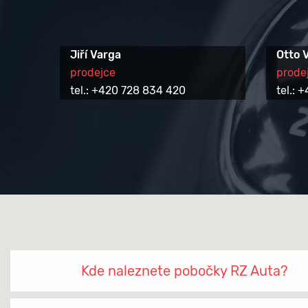
Jiří Varga
Otto 
prodejce
prode
tel.: +420 728 834 420
tel.:
Kde naleznete pobočky RZ Auta?