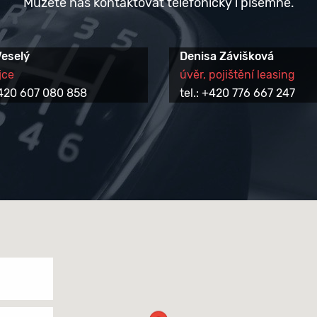
Můžete nás kontaktovat telefonicky i písemně.
Veselý
Denisa Závišková
jce
úvěr, pojištění leasing
 +420 607 080 858
tel.: +420 776 667 247