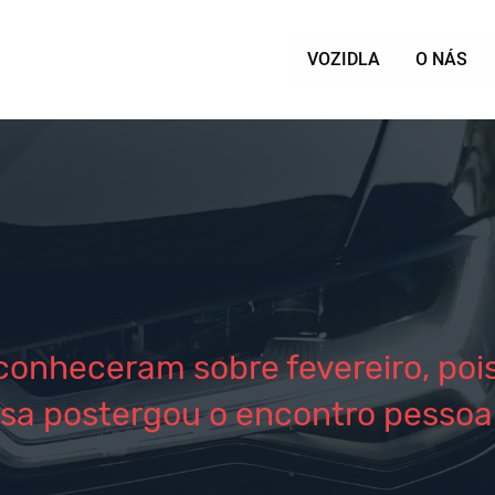
VOZIDLA
O NÁS
conheceram sobre fevereiro, po
sa postergou o encontro pesso