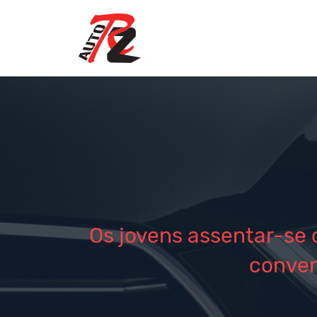
Os jovens assentar-se 
conver