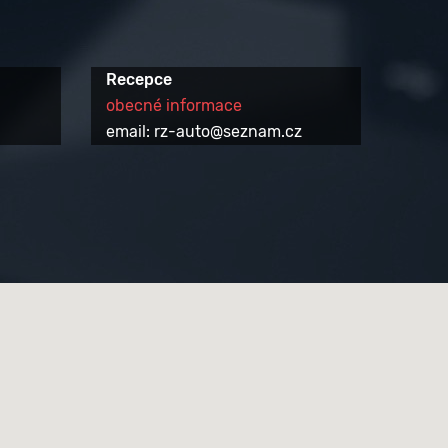
Recepce
obecné informace
email: rz-auto@seznam.cz