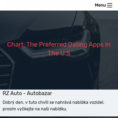
Menu
Chart: The Preferred Dating Apps In
The U S
RZ Auto - Autobazar
Dobrý den, v tuto chvíli se nahrává nabídka vozidel,
prosím vyčkejte na naši nabídku.