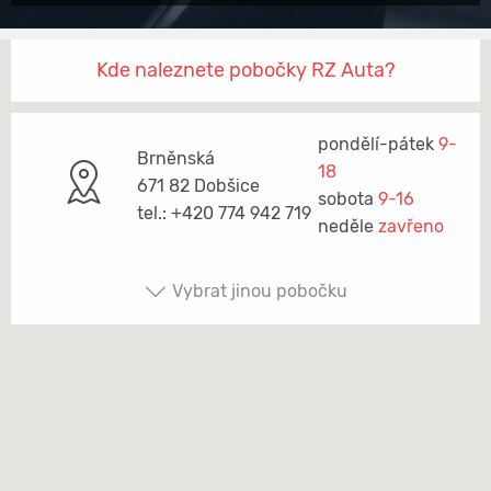
Kde naleznete pobočky RZ Auta?
pondělí-pátek
9-
Brněnská
18
671 82 Dobšice
sobota
9-16
tel.: +420 774 942 719
neděle
zavřeno
Vybrat jinou pobočku