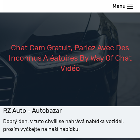
Menu
Chat Cam Gratuit, Parlez Avec Des
Inconnus Aléatoires By Way Of Chat
Vidéo
RZ Auto - Autobazar
Dobrý den, v tuto chvíli se nahrává nabídka vozidel,
prosím vyčkejte na naši nabídku.