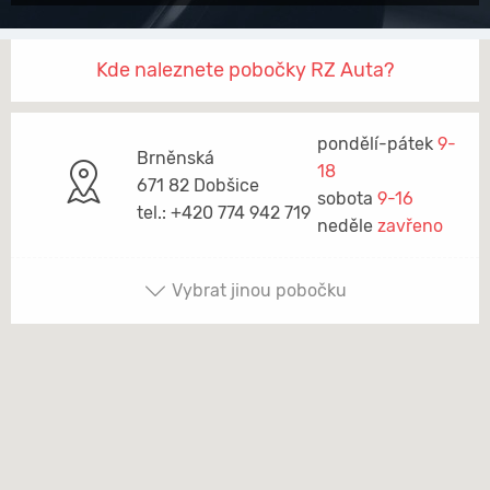
Kde naleznete pobočky RZ Auta?
pondělí-pátek
9-
Brněnská
18
671 82 Dobšice
sobota
9-16
tel.: +420 774 942 719
neděle
zavřeno
Vybrat jinou pobočku