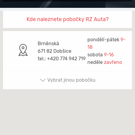
Kde naleznete pobočky RZ Auta?
pondělí-pátek
9-
Brněnská
18
671 82 Dobšice
sobota
9-16
tel.: +420 774 942 719
neděle
zavřeno
Vybrat jinou pobočku