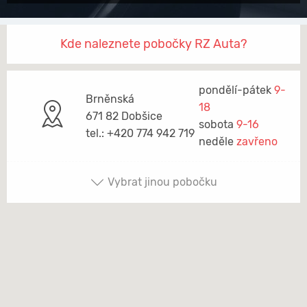
Kde naleznete pobočky RZ Auta?
pondělí-pátek
9-
Brněnská
18
671 82 Dobšice
sobota
9-16
tel.: +420 774 942 719
neděle
zavřeno
Vybrat jinou pobočku