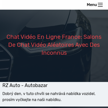
Menu
Chat Vidéo En Ligne France: Salons
De Chat Vidéo Aléatoires Avec Des
Inconnus
RZ Auto - Autobazar
Dobrý den, v tuto chvíli se nahrává nabídka vozidel,
prosím vyčkejte na naši nabídku.