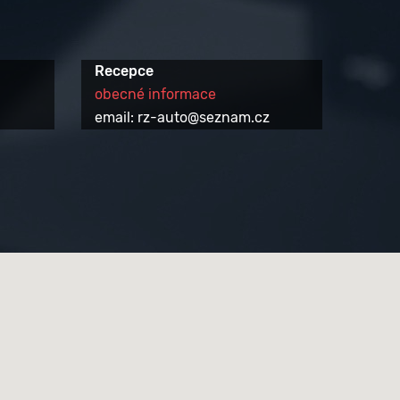
Recepce
obecné informace
email: rz-auto@seznam.cz