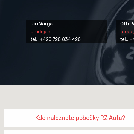
Jiří Varga
Otto 
prodejce
prode
tel.: +420 728 834 420
tel.:
Kde naleznete pobočky RZ Auta?