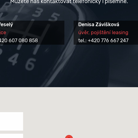
Můžete nás kontaktovat telefonicky i písemně.
Veselý
Denisa Závišková
jce
úvěr, pojištění leasing
 +420 607 080 858
tel.: +420 776 667 247