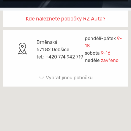
Kde naleznete pobočky RZ Auta?
pondělí-pátek
9-
Brněnská
18
671 82 Dobšice
sobota
9-16
tel.: +420 774 942 719
neděle
zavřeno
Vybrat jinou pobočku