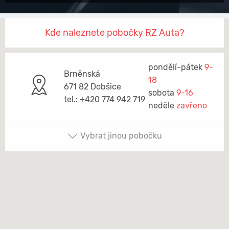
Kde naleznete pobočky RZ Auta?
pondělí-pátek
9-
Brněnská
18
671 82 Dobšice
sobota
9-16
tel.: +420 774 942 719
neděle
zavřeno
Vybrat jinou pobočku