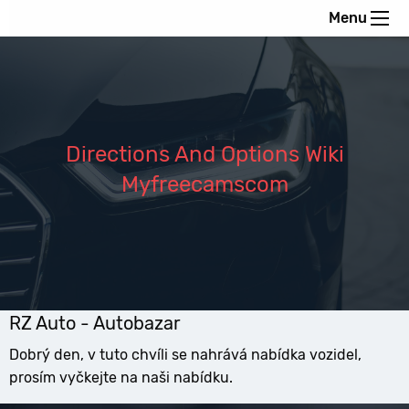
Menu
Directions And Options Wiki
Myfreecamscom
RZ Auto - Autobazar
Dobrý den, v tuto chvíli se nahrává nabídka vozidel,
prosím vyčkejte na naši nabídku.