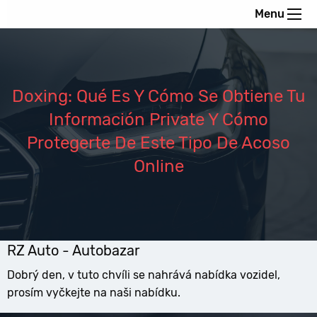
Menu
Doxing: Qué Es Y Cómo Se Obtiene Tu
Información Private Y Cómo
Protegerte De Este Tipo De Acoso
Online
RZ Auto - Autobazar
Dobrý den, v tuto chvíli se nahrává nabídka vozidel,
prosím vyčkejte na naši nabídku.