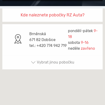
Kde naleznete pobočky RZ Auta?
pondělí-pátek
9-
Brněnská
18
671 82 Dobšice
sobota
9-16
tel.: +420 774 942 719
neděle
zavřeno
Vybrat jinou pobočku