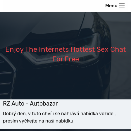
Menu
Enjoy The Internets Hottest Sex Chat
For Free
RZ Auto - Autobazar
Dobrý den, v tuto chvíli se nahrává nabídka vozidel,
prosím vyčkejte na naši nabídku.