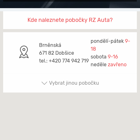
Kde naleznete pobočky RZ Auta?
pondělí-pátek
9-
Brněnská
18
671 82 Dobšice
sobota
9-16
tel.: +420 774 942 719
neděle
zavřeno
Vybrat jinou pobočku