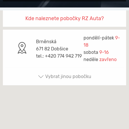
Kde naleznete pobočky RZ Auta?
pondělí-pátek
9-
Brněnská
18
671 82 Dobšice
sobota
9-16
tel.: +420 774 942 719
neděle
zavřeno
Vybrat jinou pobočku