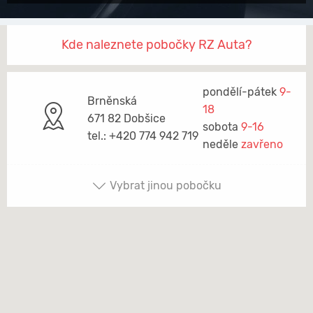
Kde naleznete pobočky RZ Auta?
pondělí-pátek
9-
Brněnská
18
671 82 Dobšice
sobota
9-16
tel.: +420 774 942 719
neděle
zavřeno
Vybrat jinou pobočku