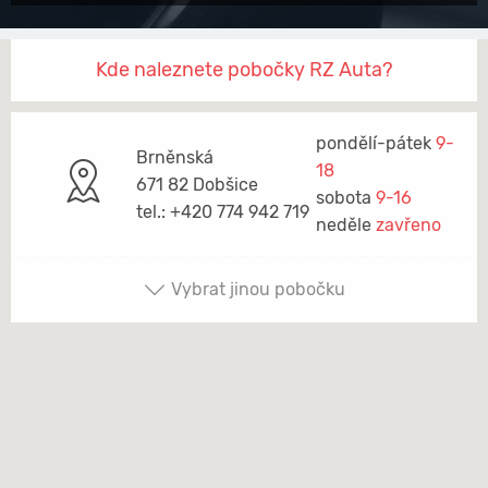
Kde naleznete pobočky RZ Auta?
pondělí-pátek
9-
Brněnská
18
671 82 Dobšice
sobota
9-16
tel.: +420 774 942 719
neděle
zavřeno
Vybrat jinou pobočku