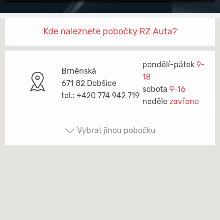
Kde naleznete pobočky RZ Auta?
pondělí-pátek
9-
Brněnská
18
671 82 Dobšice
sobota
9-16
tel.: +420 774 942 719
neděle
zavřeno
Vybrat jinou pobočku