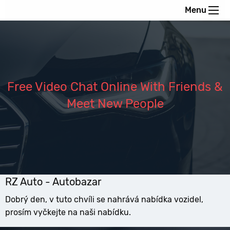
Menu
Free Video Chat Online With Friends &
Meet New People
RZ Auto - Autobazar
Dobrý den, v tuto chvíli se nahrává nabídka vozidel,
prosím vyčkejte na naši nabídku.