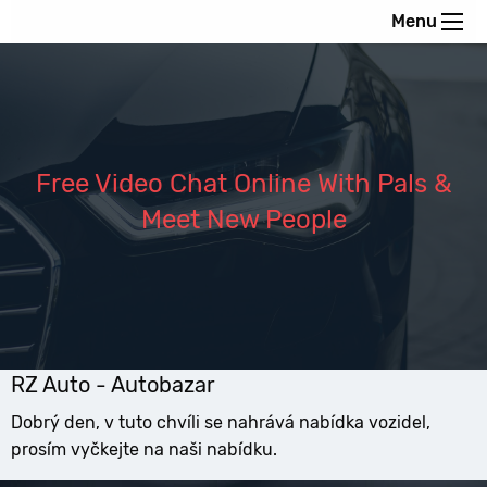
Menu
Free Video Chat Online With Pals &
Meet New People
RZ Auto - Autobazar
Dobrý den, v tuto chvíli se nahrává nabídka vozidel,
prosím vyčkejte na naši nabídku.