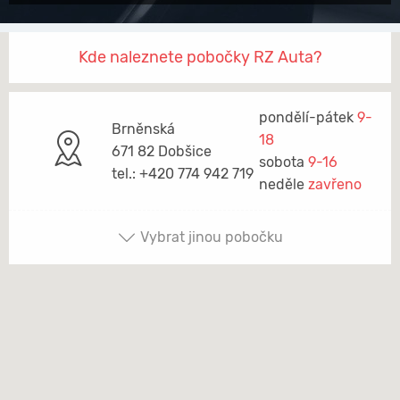
Kde naleznete pobočky RZ Auta?
pondělí-pátek
9-
Brněnská
18
671 82 Dobšice
sobota
9-16
tel.: +420 774 942 719
neděle
zavřeno
Vybrat jinou pobočku