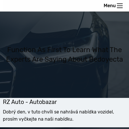
Menu
Function As First To Learn What The
Experts Are Saying About Bedoyecta
RZ Auto - Autobazar
Dobrý den, v tuto chvíli se nahrává nabídka vozidel,
prosím vyčkejte na naši nabídku.