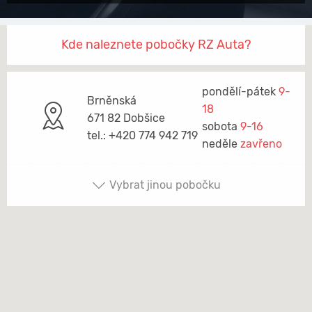
Kde naleznete pobočky RZ Auta?
pondělí-pátek
9-
Brněnská
18
671 82 Dobšice
sobota
9-16
tel.: +420 774 942 719
neděle
zavřeno
Vybrat jinou pobočku