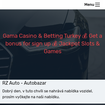
Menu
Gama Casino & Betting Turkey 💰 Get a
bonus for sign up 💰 Jackpot Slots &
Games
RZ Auto - Autobazar
Dobrý den, v tuto chvíli se nahrává nabídka vozidel,
prosím vyčkejte na naši nabídku.