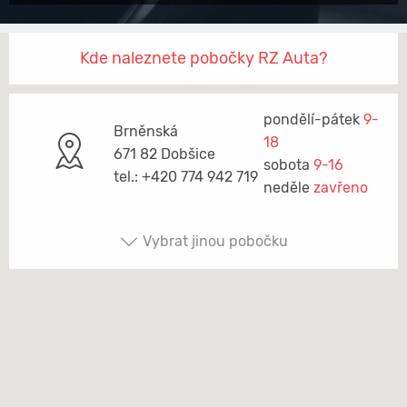
Kde naleznete pobočky RZ Auta?
pondělí-pátek
9-
Brněnská
18
671 82 Dobšice
sobota
9-16
tel.: +420 774 942 719
neděle
zavřeno
Vybrat jinou pobočku