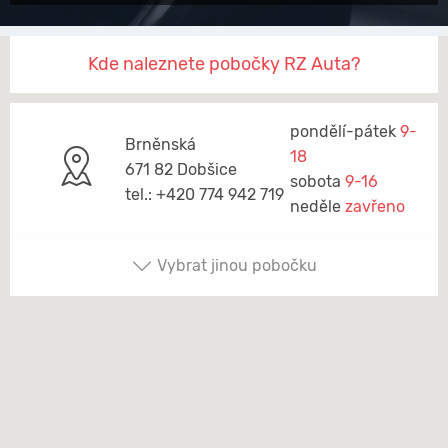
Kde naleznete pobočky RZ Auta?
pondělí-pátek
9-
Brněnská
18
671 82 Dobšice
sobota
9-16
tel.: +420 774 942 719
neděle
zavřeno
Vybrat jinou pobočku