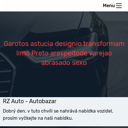
Menu
Garotos astucia designio transformam
limo Preto arespeitode varejao
abrasado sexo
RZ Auto - Autobazar
Dobrý den, v tuto chvíli se nahrává nabídka vozidel,
prosím vyčkejte na naši nabídku.