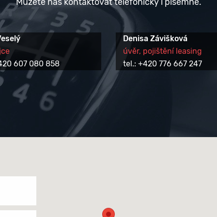
Můžete nás kontaktovat telefonicky i písemně.
Veselý
Denisa Závišková
jce
úvěr, pojištění leasing
 +420 607 080 858
tel.: +420 776 667 247