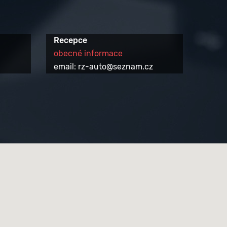
Recepce
obecné informace
email: rz-auto@seznam.cz