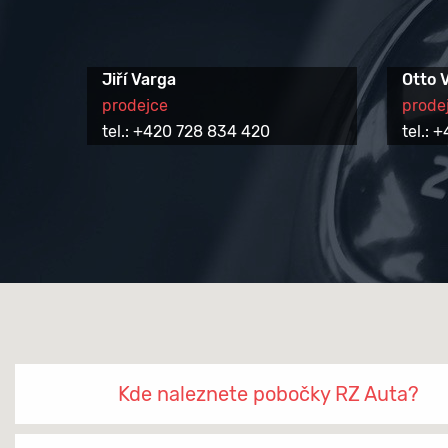
Jiří Varga
Otto 
prodejce
prode
tel.: +420 728 834 420
tel.:
Kde naleznete pobočky RZ Auta?