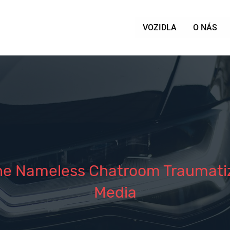
VOZIDLA
O NÁS
e Nameless Chatroom Traumatize
Media