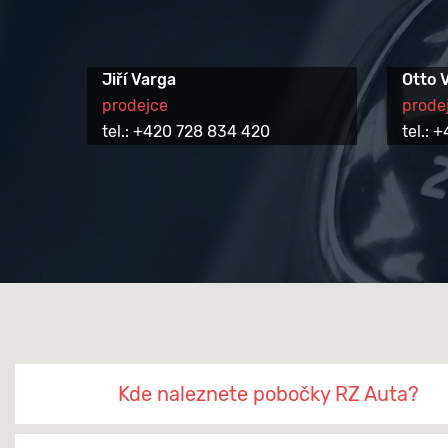
Jiří Varga
Otto 
prodejce
prode
tel.: +420 728 834 420
tel.:
Kde naleznete pobočky RZ Auta?