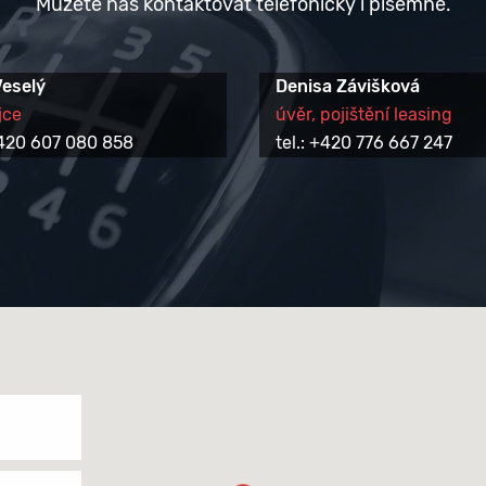
Můžete nás kontaktovat telefonicky i písemně.
Veselý
Denisa Závišková
jce
úvěr, pojištění leasing
 +420 607 080 858
tel.: +420 776 667 247