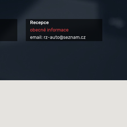
Recepce
obecné informace
email: rz-auto@seznam.cz