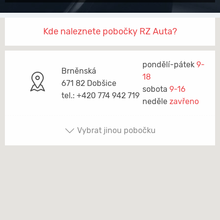
Kde naleznete pobočky RZ Auta?
pondělí-pátek
9-
Brněnská
18
671 82 Dobšice
sobota
9-16
tel.: +420 774 942 719
neděle
zavřeno
Vybrat jinou pobočku