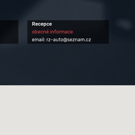
Recepce
obecné informace
email: rz-auto@seznam.cz