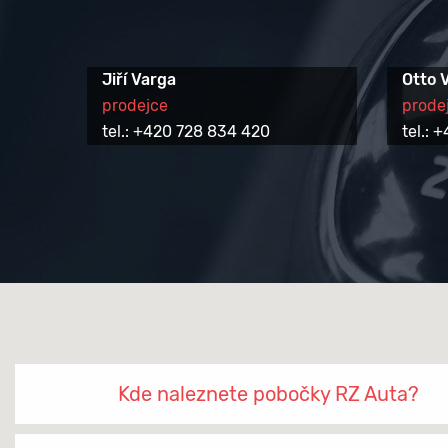
Jiří Varga
Otto 
prodejce
prode
tel.: +420 728 834 420
tel.:
Kde naleznete pobočky RZ Auta?