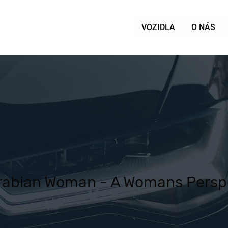
VOZIDLA
O NÁS
rabian Woman - A Womans Persp