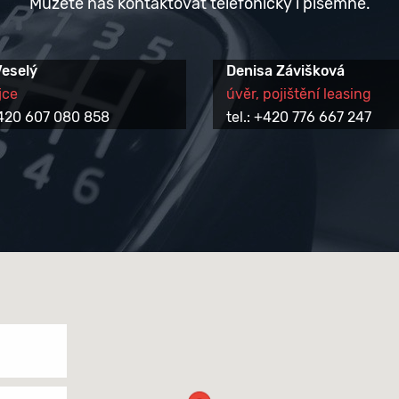
Můžete nás kontaktovat telefonicky i písemně.
Veselý
Denisa Závišková
jce
úvěr, pojištění leasing
 +420 607 080 858
tel.: +420 776 667 247